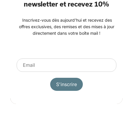
newsletter et recevez 10%
Inscrivez-vous dès aujourd’hui et recevez des
offres exclusives, des remises et des mises à jour
directement dans votre boîte mail !
E
-
m
a
i
S'inscrire
l
*